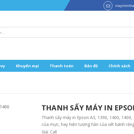
mayintint
 vụ
Khuyến mại
Thanh toán
Bản đồ
Chính sách
THANH SẤY MÁY IN EPSON 
Thanh sấy máy in Epson A3, 1390, 1400, 1400, 
của mực, hay hiện tượng hằn của vết bánh răng
Giá: Call