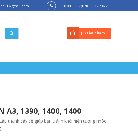
hanh01@gmail.com
0948.84.11.66 (HN) - 0987.736.755
(HCM)
(
0
) sản phẩm
A3, 1390, 1400, 1400
Lắp thanh sấy sẽ giúp bạn tránh khỏi hiện tượng nhòe
.