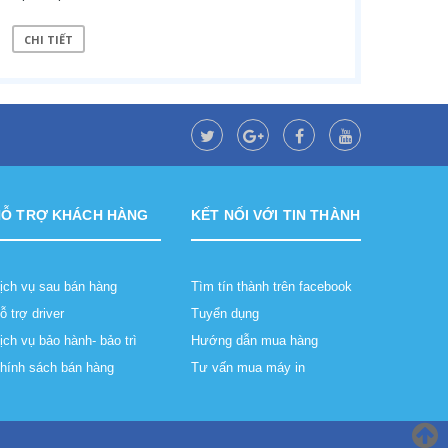
CHI TIẾT
HỖ TRỢ KHÁCH HÀNG
KẾT NỐI VỚI TIN THÀNH
ịch vụ sau bán hàng
Tìm tín thành trên facebook
ỗ trợ driver
Tuyển dụng
ịch vụ bảo hành- bảo trì
Hướng dẫn mua hàng
hính sách bán hàng
Tư vấn mua máy in