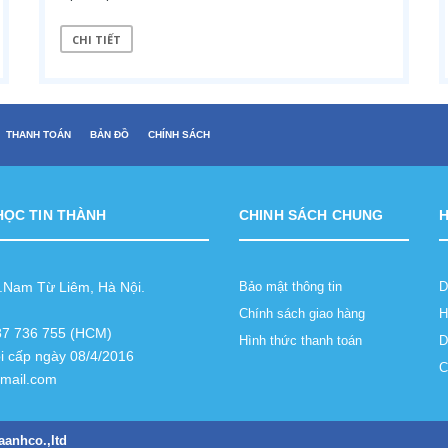
CHI TIẾT
THANH TOÁN
BẢN ĐỒ
CHÍNH SÁCH
HỌC TIN THÀNH
CHINH SÁCH CHUNG
Q.Nam Từ Liêm, Hà Nội.
Bảo mật thông tin
D
Chính sách giao hàng
H
987 736 755 (HCM)
Hình thức thanh toán
D
i cấp ngày 08/4/2016
C
gmail.com
aanhco.,ltd