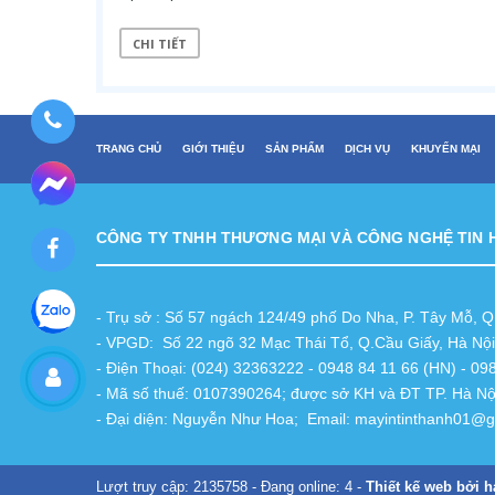
CHI TIẾT
TRANG CHỦ
GIỚI THIỆU
SẢN PHẨM
DỊCH VỤ
KHUYẾN MẠI
CÔNG TY TNHH THƯƠNG MẠI VÀ CÔNG NGHỆ TIN 
- Trụ sở : Số 57 ngách 124/49 phố Do Nha, P. Tây Mỗ, 
- VPGD: Số 22 ngõ 32 Mạc Thái Tổ, Q.Cầu Giấy, Hà Nội
- Điện Thoại: (024) 32363222 - 0948 84 11 66 (HN) - 0
- Mã số thuế: 0107390264; được sở KH và ĐT TP. Hà Nộ
- Đại diện: Nguyễn Như Hoa; Email: mayintinthanh01@
Lượt truy cập: 2135758 - Đang online: 4 -
Thiết kế web bởi h