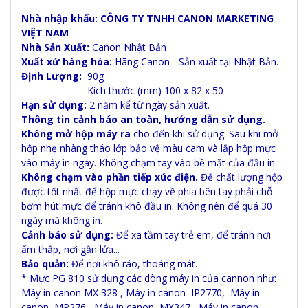
Nhà nhập khẩu:
CÔNG TY TNHH CANON MARKETING
VIỆT NAM
Nhà Sản Xuất:
Canon Nhật Bản
Xuất xứ hàng hóa:
Hãng Canon - Sản xuất tại Nhật Bản.
Định Lượng:
90g
Kích thước (mm) 100 x 82 x 50
Hạn sử dụng:
2 năm kể từ ngày sản xuất.
Thông tin cảnh báo an toàn, hướng dẫn sử dụng.
Không mở hộp máy ra
cho đến khi sử dụng. Sau khi mở
hộp nhẹ nhàng tháo lớp bảo vệ màu cam và lắp hộp mực
vào máy in ngay. Không chạm tay vào bề mặt của đầu in.
Không chạm vào phần tiếp xúc điện.
Để chất lượng hộp
được tốt nhất để hộp mực chạy về phía bên tay phải chỗ
bơm hút mực để tránh khô đầu in. Không nên để quá 30
ngày mà không in.
Cảnh báo sử dụng:
Để xa tầm tay trẻ em, để tránh nơi
ẩm thấp, nơi gần lửa...
Bảo quản:
Để nơi khô ráo, thoáng mát.
* Mực PG 810 sử dụng các dòng máy in của cannon như:
Máy in canon MX 328 , Máy in canon IP2770, Máy in
canon MP276, Máy in canon MX347, Máy in canon