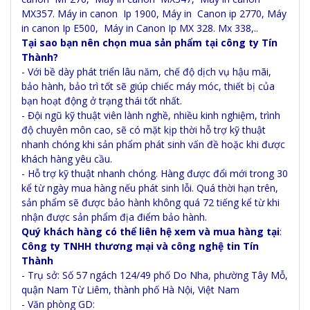
MX357. Máy in canon Ip 1900, Máy in Canon ip 2770, Máy
in canon Ip E500, Máy in Canon Ip MX 328. Mx 338,..
Tại sao bạn nên chọn mua sản phẩm tại công ty Tín
Thành?
- Với bề dày phát triển lâu năm, chế độ dịch vụ hậu mãi,
bảo hành, bảo trì tốt sẽ giúp chiếc máy móc, thiết bị của
bạn hoạt động ở trạng thái tốt nhất.
- Đội ngũ kỹ thuật viên lành nghề, nhiều kinh nghiệm, trình
độ chuyên môn cao, sẽ có mặt kịp thời hỗ trợ kỹ thuật
nhanh chóng khi sản phẩm phát sinh vấn đề hoặc khi được
khách hàng yêu cầu.
- Hỗ trợ kỹ thuật nhanh chóng. Hàng được đổi mới trong 30
kể từ ngày mua hàng nếu phát sinh lỗi. Quá thời hạn trên,
sản phẩm sẽ được bảo hành không quá 72 tiếng kể từ khi
nhận được sản phẩm địa điểm bảo hành.
Quý khách hàng có thể liên hệ xem và mua hàng tại
:
Công ty TNHH thương mại và công nghệ tin Tín
Thành
- Trụ sở: Số 57 ngách 124/49 phố Do Nha, phường Tây Mỗ,
quận Nam Từ Liêm, thành phố Hà Nội, Việt Nam
- Văn phòng GD: