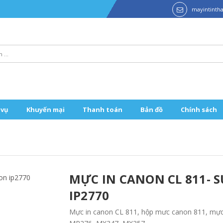
mayintint
 vụ
Khuyến mại
Thanh toán
Bản đồ
Chính sách
MỰC IN CANON CL 811- 
IP2770
Mực in canon CL 811, hộp mưc canon 811, mực 