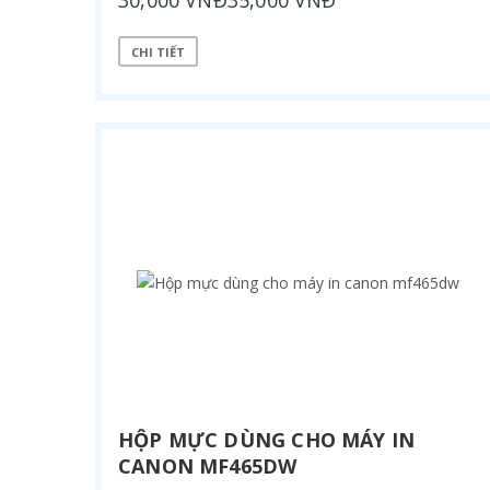
30,000 VNĐ35,000 VNĐ
CHI TIẾT
HỘP MỰC DÙNG CHO MÁY IN
CANON MF465DW