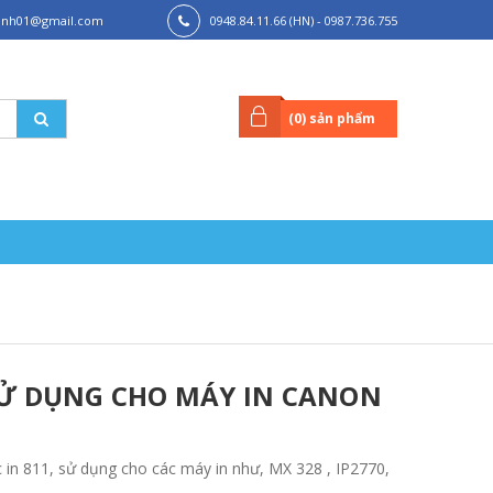
hanh01@gmail.com
0948.84.11.66 (HN) - 0987.736.755
(HCM)
(
0
) sản phẩm
SỬ DỤNG CHO MÁY IN CANON
in 811, sử dụng cho các máy in như, MX 328 , IP2770,