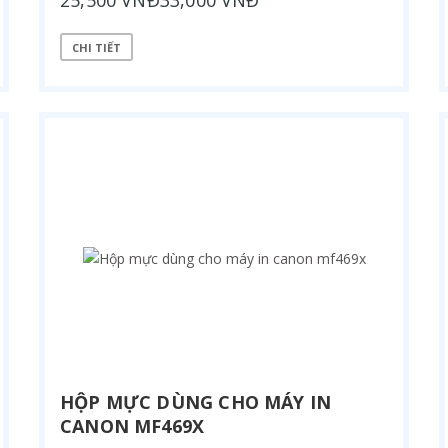
25,500 VNĐ33,000 VNĐ
CHI TIẾT
HỘP MỰC DÙNG CHO MÁY IN
CANON MF469X