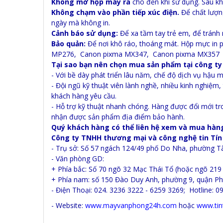
Không mở hộp máy ra
cho đến khi sử dụng. Sau k
Không chạm vào phần tiếp xúc điện.
Để chất lượn
ngày mà không in.
Cảnh báo sử dụng:
Để xa tầm tay trẻ em, để tránh n
Bảo quản:
Để nơi khô ráo, thoáng mát. Hộp mực in
MP276, Canon pixma MX347, Canon pixma MX357
Tại sao bạn nên chọn mua sản phẩm tại công ty
- Với bề dày phát triển lâu năm, chế độ dịch vụ hậu m
- Đội ngũ kỹ thuật viên lành nghề, nhiều kinh nghiệm
khách hàng yêu cầu.
- Hỗ trợ kỹ thuật nhanh chóng. Hàng được đổi mới tr
nhận được sản phẩm địa điểm bảo hành.
Quý khách hàng có thể liên hệ xem và mua hàng
Công ty TNHH thương mại và công nghệ tin Tí
- Trụ sở: Số 57 ngách 124/49 phố Do Nha, phường T
- Văn phòng GD:
+ Phía bắc: Số 70 ngõ 32 Mạc Thái Tổ (hoặc ngõ 219
+ Phía nam: số 150 Đào Duy Anh, phường 9, quận Ph
- Điện Thoại: 024. 3236 3222 - 6259 3269; Hotline: 0
- Website:
www.mayvanphong24h.com
hoặc
www.tin