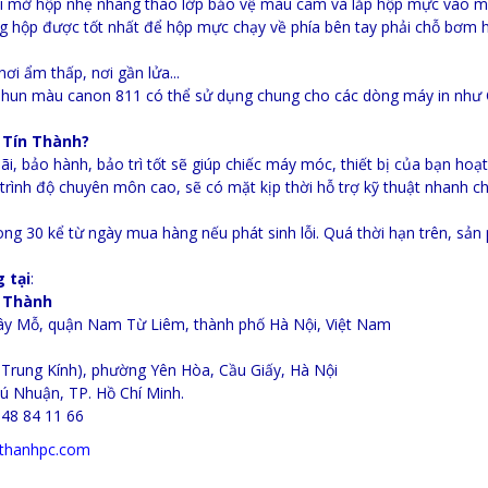
hi mở hộp nhẹ nhàng tháo lớp bảo vệ màu cam và lắp hộp mực vào má
g hộp được tốt nhất để hộp mực chạy về phía bên tay phải chỗ bơm 
ơi ẩm thấp, nơi gần lửa...
 phun màu canon 811 có thể sử dụng chung cho các dòng máy in nh
 Tín Thành?
ãi, bảo hành, bảo trì tốt sẽ giúp chiếc máy móc, thiết bị của bạn hoạt
, trình độ chuyên môn cao, sẽ có mặt kịp thời hỗ trợ kỹ thuật nhanh 
ong 30 kể từ ngày mua hàng nếu phát sinh lỗi. Quá thời hạn trên, sả
 tại
:
n Thành
ây Mỗ, quận Nam Từ Liêm, thành phố Hà Nội, Việt Nam
 Trung Kính), phường Yên Hòa, Cầu Giấy, Hà Nội
ú Nhuận, TP. Hồ Chí Minh.
948 84 11 66
thanhpc.com