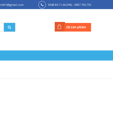
hanh01@gmail.com
0948.84.11.66 (HN) - 0987.736.755
(HCM)
(
0
) sản phẩm