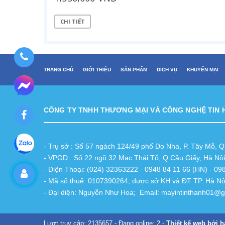
CHI TIẾT
TRANG CHỦ
GIỚI THIỆU
SẢN PHẨM
DỊCH VỤ
KHUYẾN MẠI
CÔNG TY TNHH THƯƠNG MẠI VÀ CÔNG NGHỆ TIN 
- Trụ sở : Số 57 ngách 124/49 phố Do Nha, P. Tây Mỗ, 
- VPGD: Số 22 ngõ 32 Mạc Thái Tổ, Q.Cầu Giấy, Hà Nội
- Điện Thoại: (024) 32363222 - 0948 84 11 66 (HN) - 0
- Mã số thuế: 0107390264; được sở KH và ĐT TP. Hà Nộ
- Đại diện: Nguyễn Như Hoa; Email: mayintinthanh01@
Lượt truy cập: 2135657 - Đang online: 2 -
Thiết kế web bởi h