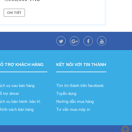
CHI TIẾT
HỖ TRỢ KHÁCH HÀNG
KẾT NỐI VỚI TIN THÀNH
ịch vụ sau bán hàng
Tìm tín thành trên facebook
ỗ trợ driver
Tuyển dụng
ịch vụ bảo hành- bảo trì
Hướng dẫn mua hàng
hính sách bán hàng
Tư vấn mua máy in