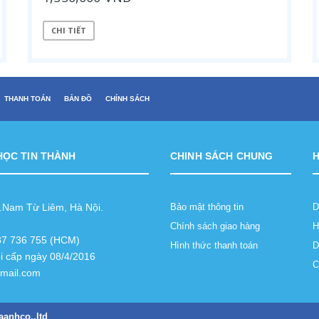
CHI TIẾT
THANH TOÁN
BẢN ĐỒ
CHÍNH SÁCH
HỌC TIN THÀNH
CHINH SÁCH CHUNG
Q.Nam Từ Liêm, Hà Nội.
Bảo mật thông tin
D
Chính sách giao hàng
H
987 736 755 (HCM)
Hình thức thanh toán
D
i cấp ngày 08/4/2016
C
gmail.com
aanhco.,ltd