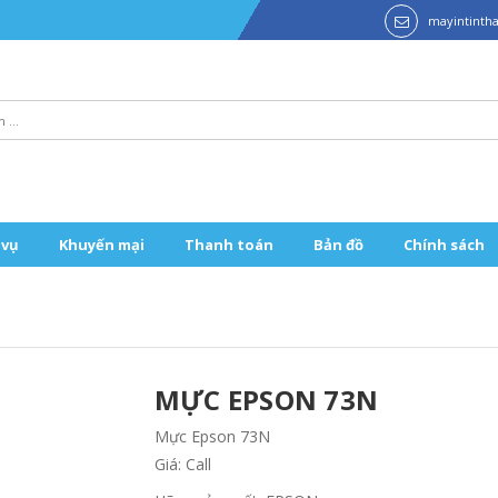
mayintint
 vụ
Khuyến mại
Thanh toán
Bản đồ
Chính sách
MỰC EPSON 73N
Mực Epson 73N
Giá: Call