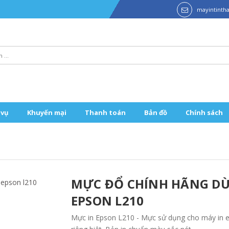
mayintint
 vụ
Khuyến mại
Thanh toán
Bản đồ
Chính sách
MỰC ĐỔ CHÍNH HÃNG DÙ
EPSON L210
Mực in Epson L210 - Mực sử dụng cho máy in 