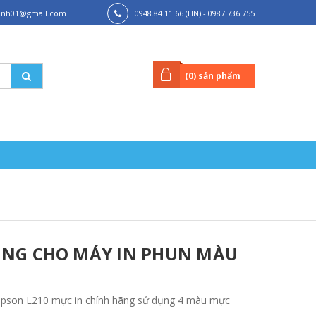
hanh01@gmail.com
0948.84.11.66 (HN) - 0987.736.755
(HCM)
(
0
) sản phẩm
NG CHO MÁY IN PHUN MÀU
epson L210 mực in chính hãng sử dụng 4 màu mực