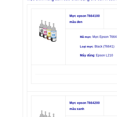
Mực epson T664100
màu đen
Mực Epson T664
Mã mực
:
Black (T6641)
Loại mực
:
Máy dùng
: Epson L210
Mực epson T664200
màu xanh