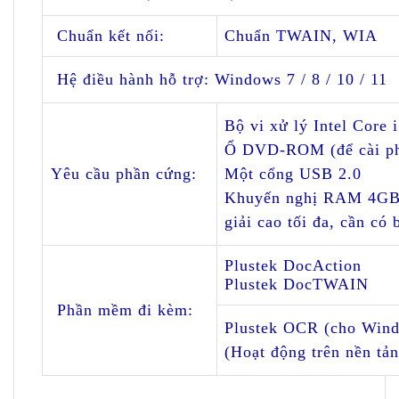
Chuẩn kết nối:
Chuẩn TWAIN, WIA
Hệ
đ
iều hành hỗ trợ:
Windows 7 / 8 / 10 / 11
Bộ vi xử lý Intel Core 
Ổ DVD-ROM (
đ
ể cài 
Yêu cầu phần cứng:
Một cổng USB 2.0
Khuyến nghị RAM 4GB 
giải cao tối
đ
a, cần có 
Plustek DocAction
Plustek DocTWAIN
Phần mềm
đ
i kèm:
Plustek OCR (cho Win
(Hoạt
đ
ộng trên nền t