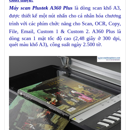
Máy scan Plustek A360 Plus
là dòng scan khổ A3,
được thiết kế một nút nhấn cho cá nhân hóa chương
trình với các phím chức năng cho Scan, OCR, Copy,
File, Email, Custom 1 & Custom 2.
A360 Plus là
dòng scan 1 mặt tốc độ cao (2,48 giây ở 300 dpi,
quét màu khổ A3), công suất ngày 2.500 tờ.