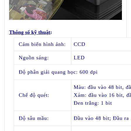
Thông số kỹ thuật
:
Cảm biến hình ảnh:
CCD
Nguồn sáng:
LED
Đ
ộ phân giải quang học:
600 dpi
Màu:
đ
ầu vào 48 bit,
đ
ầ
Chế
đ
ộ quét:
Xám:
đ
ầu vào 16 bit,
đ
Đ
en tr
ă
́ng: 1 bit
Đ
ộ sâu mầu:
Đ
ầu vào 48 bit;
Đ
ầu ra 