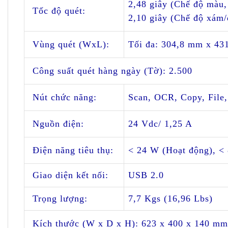
2,48 giây (Chế
đ
ộ màu,
Tốc
đ
ộ quét:
2,10 giây (Chế
đ
ộ xám/
Vùng quét (WxL):
Tối
đ
a: 304,8 mm x 43
Công suất quét hàng ngày (Tờ):
2.500
Nút chức n
ă
ng:
Scan, OCR, Copy, File
Nguồn
đ
iện:
24 Vdc/ 1,25 A
Đ
iện n
ă
ng tiêu thụ:
< 24 W (Hoạt
đ
ộng), <
Giao diện kết nối:
USB 2.0
Trọng lượng:
7,7 Kgs (16,96 Lbs)
Kích thước (W x D x H):
623 x 400 x 140 mm