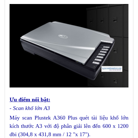
Ưu điểm nổi bật:
- Scan khổ lớn A3
Máy scan Plustek A360 Plus quét tài liệu khổ lớn
kích thước A3 với độ phân giải lên đến 600 x 1200
dbi (304,8 x 431,8 mm / 12 "x 17").