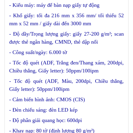
- Kiểu máy
: máy để bàn nạp giấy tự động
- Khổ giấy
: tối đa 216 mm x 356 mm/ tối thiểu 52
mm x 52 mm / giấy dài đến 3000 mm
- Độ dầy/Trọng lượng giấy
: giấy 27-200 g/m²; scan
được thẻ ngân hàng, CMND, thẻ dập nổi
- Công suất/ngày
: 6.000 tờ
- Tốc độ quét
(ADF, Trắng đen/Thang xám, 200dpi,
Chiều thẳng, Giấy letter): 50ppm/100ipm
- Tốc độ quét
(ADF, Màu, 200dpi, Chiều thẳng,
Giấy letter): 50ppm/100ipm
- Cảm biến hình ảnh
: CMOS (CIS)
- Đèn chiếu sáng
: đèn LED kép
- Độ phân giải quang học
: 600dpi
- Khay nạp
: 80 tờ (định lượng 80 g/m²)