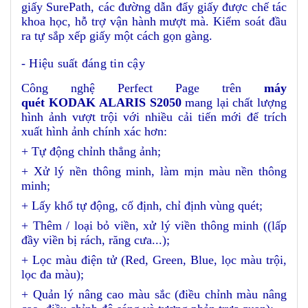
giấy SurePath, các đường dẫn đẩy giấy được chế tác
khoa học, hỗ trợ vận hành mượt mà. Kiểm soát đầu
ra tự sắp xếp giấy một cách gọn gàng.
- Hiệu suất đáng tin cậy
Công nghệ Perfect Page trên
máy
quét KODAK ALARIS S2050
mang lại chất lượng
hình ảnh vượt trội với nhiều cải tiến mới để trích
xuất hình ảnh chính xác hơn:
+ Tự động chỉnh thẳng ảnh;
+ Xử lý nền thông minh, làm mịn màu nền thông
minh;
+ Lấy khổ tự động, cố định, chỉ định vùng quét;
+ Thêm / loại bỏ viền, xử lý viền thông minh ((lấp
đầy viền bị rách, răng cưa...);
+ Lọc màu điện tử (Red, Green, Blue, lọc màu trội,
lọc đa màu);
+ Quản lý nâng cao màu sắc (điều chỉnh màu nâng