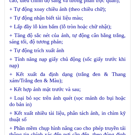
cao, điều chỉnh độ sáng và tương phản trực quan);
+ Tự động xoay chiều ảnh (theo chiều chữ);
+ Tự động nhận biết tài liệu màu;
+ Lấp đầy lỗ kim bấm (lỗ tròn hoặc chữ nhật);
+ Tăng độ sắc nét của ảnh, tự động cân bằng trắng,
sáng tối, độ tương phản;
+ Tự động trích xuất ảnh
+ Tính năng nạp giấy chủ động (sốc giấy trước khi
nạp)
+ Kết xuất đa định dạng (trắng đen & Thang
xám/Trắng đen & Màu);
+ Kết hợp ảnh mặt trước và sau;
+ Loại bỏ sọc trên ảnh quét (sọc mảnh do bụi hoặc
do bản in)
+ Kết xuất nhiều tài liệu, phân tách ảnh, in chìm kỹ
thuật số
+ Phần mềm chụp hình nâng cao cho phép truyền tải
thông tin chính xác đến nơi cần đến, theo đúng định