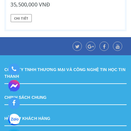
35,500,000 VNĐ
CHI TIẾT
CÔNG TY TNHH THƯƠNG MẠI VÀ CÔNG NGHỆ TIN HỌC TIN
THÀNH
CHINH SÁCH CHUNG
HỖ TRỢ KHÁCH HÀNG