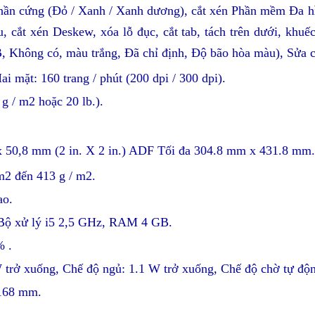
hần cứng (Đỏ / Xanh / Xanh dương), cắt xén Phần mềm Đa hì
ắt xén Deskew, xóa lỗ đục, cắt tab, tách trên dưới, khuếc
B, Không có, màu trắng, Đã chỉ định, Độ bão hòa màu), Sửa 
i mặt: 160 trang / phút (200 dpi / 300 dpi).
g / m2 hoặc 20 lb.).
.
 x 50,8 mm (2 in. X 2 in.) ADF Tối đa 304.8 mm x 431.8 mm
m2 đến 413 g / m2.
ao.
, Bộ xử lý i5 2,5 GHz, RAM 4 GB.
% .
W trở xuống, Chế độ ngủ: 1.1 W trở xuống, Chế độ chờ tự độn
168 mm.