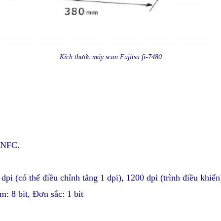
K
ích thước
máy scan Fujitsu fi-7480
, NFC.
dpi (có thể điều chỉnh tăng 1 dpi), 1200 dpi (trình điều khiể
: 8 bit, Đơn sắc: 1 bit