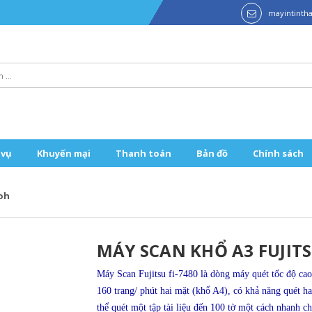
mayintint
 vụ
Khuyến mại
Thanh toán
Bản đồ
Chính sách
coh
MÁY SCAN KHỔ A3 FUJITS
Máy Scan Fujitsu fi-7480 là dòng máy quét tốc độ cao
160 trang/ phút hai mặt (khổ A4), có khả năng quét h
thể quét một tập tài liệu đến 100 tờ một cách nhanh c