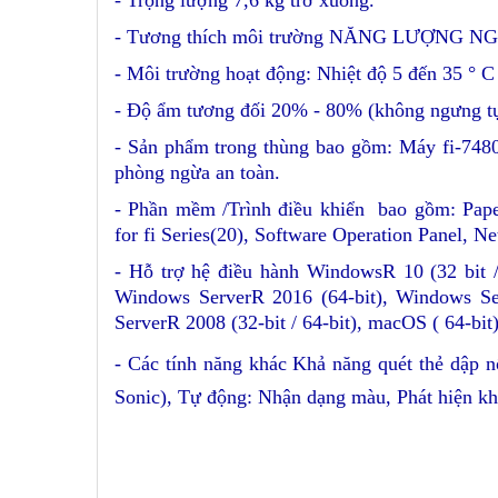
- Trọng lượng 7,6 kg trở xuống.
- Tương thích môi trường NĂNG LƯỢNG NG
- Môi trường hoạt động: Nhiệt độ 5 đến 35 ° C 
- Độ ẩm tương đối 20% - 80% (không ngưng tụ
- Sản phẩm trong thùng bao gồm: Máy fi-748
phòng ngừa an toàn.
- Phần mềm /Trình điều khiển bao gồm: Pap
for fi Series(20), Software Operation Panel,
- Hỗ trợ hệ điều hành WindowsR 10 (32 bit /
Windows ServerR 2016 (64-bit), Windows Se
ServerR 2008 (32-bit / 64-bit), macOS ( 64-bit
-
Các tính năng khác Khả năng quét thẻ dập nổ
Sonic), Tự động: Nhận dạng màu, Phát hiện khổ