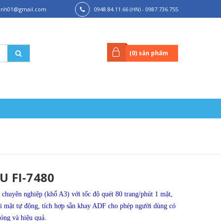
hanh01@gmail.com
0948.84.11.66 (HN) - 0987.736.755
(HCM)
(
0
) sản phẩm
U FI-7480
 chuyên nghiệp (khổ A3) với tốc độ quét 80 trang/phút 1 mặt,
ai mặt tự động, tích hợp sẵn khay ADF cho phép người dùng có
hóng và hiệu quả.