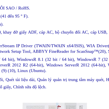
ÔI SAO / RoHS.
(41 đến 95 ° F).
).
0, khay đỡ giấy ADF, cáp AC, bộ chuyển đổi AC, cáp USB
erStream IP Driver (TWAIN/TWAIN x64/ISIS), WIA Driver(
 Network Setup Tool, ABBYY FineReader for ScanSnap™(20), 
 64 bit), WindowsR 8.1 (32 bit / 64 bit), WindowsR 7 (32 b
rverR 2012 R2 (64-bit), Windows ServerR 2012 (64-bit),
) (9) (10), Linux (Ubuntu).
i, Quét tài liệu dài, Quản lý quản trị trung tâm máy quét,
 giấy, Chỉnh sửa độ lệch.