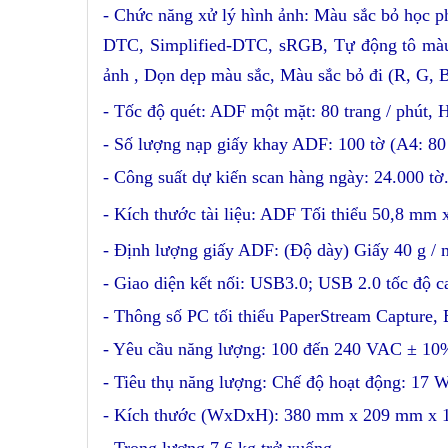
- Chức năng xử lý hình ảnh:
Màu sắc bỏ học p
DTC, Simplified-DTC, sRGB, Tự động tô màu, c
ảnh , Dọn dẹp màu sắc, Màu sắc bỏ đi (R, G, 
- Tốc độ quét: ADF một mặt: 80 trang / phút, Ha
- Số lượng nạp giấy khay ADF: 100 tờ (A4: 80 
- Công suất dự kiến scan ​​hàng ngày: 24.000 tờ
- Kích thước tài liệu: ADF Tối thiểu 50,8 mm
- Định lượng giấy ADF: (Độ dày) Giấy 40 g / 
- Giao diện kết nối: USB3.0; USB 2.0 tốc độ c
- Thông số PC tối thiểu PaperStream Capture
- Yêu cầu năng lượng: 100 đến 240 VAC ± 10
- Tiêu thụ năng lượng: Chế độ hoạt động: 17 
- Kích thước (WxDxH): 380 mm x 209 mm x 