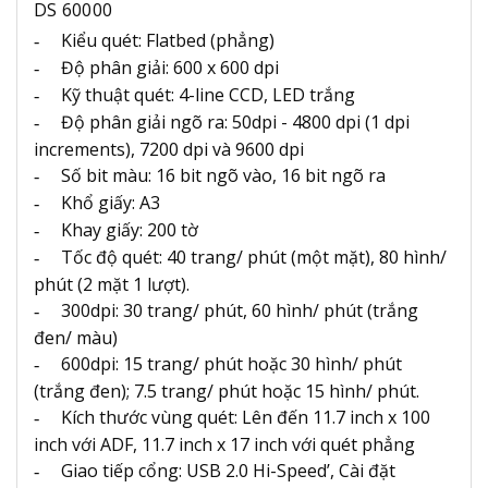
DS 60000
Kiểu quét:
Flatbed (phẳng)
-
Độ phân giải:
600 x 600 dpi
-
Kỹ thuật quét:
4-line CCD, LED trắng
-
Độ phân giải ngõ ra:
50dpi - 4800 dpi (1 dpi
-
increments), 7200 dpi và 9600 dpi
Số bit màu:
16 bit ngõ vào, 16 bit ngõ ra
-
Khổ giấy:
A3
-
Khay giấy:
200 tờ
-
Tốc độ quét:
40 trang/ phút (một mặt), 80 hình/
-
phút (2 mặt 1 lượt).
300dpi: 30 trang/ phút, 60 hình/ phút (trắng
-
đen/ màu)
600dpi: 15 trang/ phút hoặc 30 hình/ phút
-
(trắng đen); 7.5 trang/ phút hoặc 15 hình/ phút.
Kích thước vùng quét:
Lên đến 11.7 inch x 100
-
inch với ADF, 11.7 inch x 17 inch với quét phẳng
Giao tiếp cổng:
USB 2.0 Hi-Speed’, Cài đặt
-