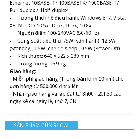
Ethernet 10BASE- T/ 100BASETX/ 1000BASE-T/
Full-duplex / Half-duplex
Tương thích hệ điều hành:
Windows 8, 7, Vista,
-
XP, Mac OS 10.5x, 10.6x, 10.7x, 10.8x
Nguồn điện:
100-240VAC (50-60Hz)
-
Công suất tiêu thụ:
79W (vận hành), 12.5W
-
(Standby), 1.5W (chế độ sleep), 0.5W (Power Off)
Kích thước:
640 x 522 x 289 mm
-
Trọng lượng:
26.9 kg
-
Giao hàng:
- Miễn phí giao hàng (Trong bán kính 20 km) cho
đơn hàng từ 500.000 đ trở lên.
- Nhận giao hàng và lắp đặt từ 8h00 - 20h30 các
ngày kể cả ngày lễ, thứ 7, CN
SẢN PHẨM CÙNG LOẠI