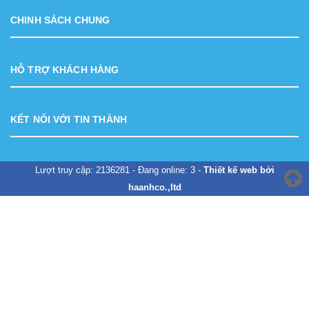
CHINH SÁCH CHUNG
HỖ TRỢ KHÁCH HÀNG
KẾT NỐI VỚI TIN THÀNH
Lượt truy cập: 2136281 - Đang online: 3 -
Thiết kế web bởi
haanhco.,ltd