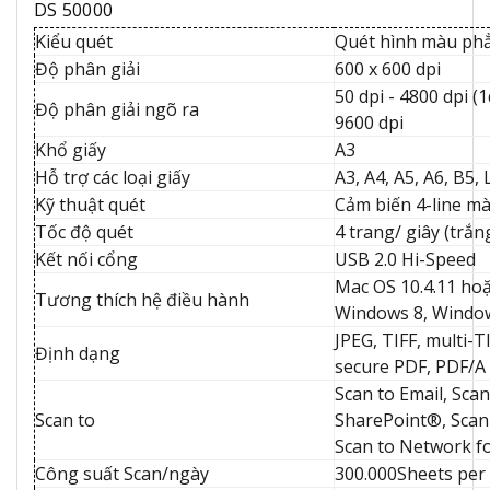
DS 50000
Kiểu quét
Quét hình màu phẳ
Độ phân giải
600 x 600 dpi
50 dpi - 4800 dpi (
Độ phân giải ngõ ra
9600 dpi
Khổ giấy
A3
Hỗ trợ các loại giấy
A3, A4, A5, A6, B5, 
Kỹ thuật quét
Cảm biến 4-line m
Tốc độ quét
4 trang/ giây (trắn
Kết nối cổng
USB 2.0 Hi-Speed
Mac OS 10.4.11 ho
Tương thích hệ điều hành
Windows 8, Window
JPEG, TIFF, multi-T
Định dạng
secure PDF, PDF/A
Scan to Email, Scan
Scan to
SharePoint®, Scan 
Scan to Network f
Công suất Scan/ngày
300.000Sheets per