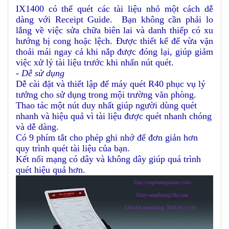
IX1400 có thể quét các tài liệu nhỏ một cách dễ
dàng với Receipt Guide. Bạn không cần phải lo
lắng về việc sửa chữa biên lai và danh thiếp có xu
hướng bị cong hoặc lệch. Được thiết kế để vừa vặn
thoải mái ngay cả khi nắp được đóng lại, giúp giảm
việc xử lý tài liệu trước khi nhấn nút quét.
- Dễ sử dụng
Dễ cài đặt và thiết lập để máy quét R40 phục vụ lý
tưởng cho sử dụng trong mội trường văn phòng.
Thao tác một nút duy nhất giúp người dùng quét
nhanh và hiệu quả vì tài liệu được quét nhanh chóng
và dễ dàng.
Có 9 phím tắt cho phép ghi nhớ để đơn giản hơn
quy trình quét tài liệu của bạn.
Kết nối mạng có dây và không dây giúp quá trình
quét hiệu quả hơn.