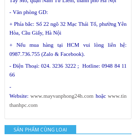
Tây Mỗ, quận Nam Từ Liêm, thành phố Hà Nội
- Văn phòng GD:
+ Phía bắc: Số 22 ngõ 32 Mạc Thái Tổ, phường Yên
Hòa, Cầu Giấy, Hà Nội
+
Nếu mua hàng tại HCM vui lòng liên hệ:
0987.736.755 (Zalo & Facebook).
- Điện Thoại: 024. 3236 3222 ; Hotline: 0948 84 11
66
-
Website:
www.mayvanphong24h.com
hoặc
www.tin
thanhpc.com
SẢN PHẨM CÙNG LOẠI