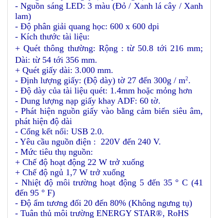
- Nguồn sáng LED: 3 màu (Đỏ / Xanh lá cây / Xanh
lam)
- Độ phân giải quang học: 600 x 600 dpi
- Kích thước tài liệu:
+ Quét thông thường: Rộng : từ 50.8 tới 216 mm
;
Dài: từ 54 tới 356 mm.
+ Quét giấy dài: 3.000 mm.
- Định lượng giấy: (Độ dày) tờ 27 đến 300g / m
.
2
- Độ dày của tài liệu quét: 1.4mm hoặc mỏng hơn
- Dung lượng nạp giấy khay ADF: 60 tờ.
- Phát hiện nguồn giấy vào bằng cảm biến siêu âm,
phát hiện độ dài
- Cổng kết nối: USB 2.0.
- Yêu cầu nguồn điện : 220V đến 240 V.
- Mức tiêu thụ nguồn:
+ Chế độ hoạt động 22 W trở xuống
+ Chế độ ngủ 1,7 W trở xuống
- Nhiệt độ môi trường hoạt động 5 đến 35 ° C (41
đến 95 ° F)
- Độ ẩm tương đối 20 đến 80% (Không ngưng tụ)
- Tuân thủ môi trường ENERGY STAR®, RoHS