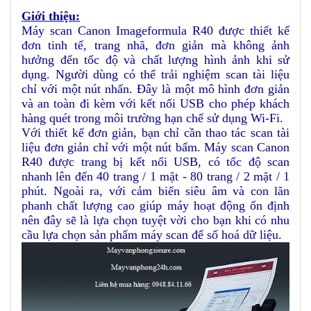
Giới thiệu:
Máy scan Canon Imageformula R40 được thiết kế
đơn tinh tế, trang nhã, đơn giản mà không ảnh
hưởng đến tốc độ và chất lượng hình ảnh khi sử
dụng. Người dùng có thể trải nghiệm scan tài liệu
chỉ với một nút nhấn. Đây là một mô hình đơn giản
và an toàn đi kèm với kết nối USB cho phép khách
hàng quét trong môi trường hạn chế sử dụng Wi-Fi.
Với thiết kế đơn giản, bạn chỉ cần thao tác scan tài
liệu đơn giản chỉ với một nút bấm. Máy scan Canon
R40 được trang bị kết nối USB, có tốc độ scan
nhanh lên đến 40 trang / 1 mặt - 80 trang / 2 mặt / 1
phút. Ngoài ra, với cảm biến siêu âm và con lăn
phanh chất lượng cao giúp máy hoạt động ổn định
nên đây sẽ là lựa chọn tuyệt vời cho bạn khi có nhu
cầu lựa chọn sản phẩm máy scan để số hoá dữ liệu.