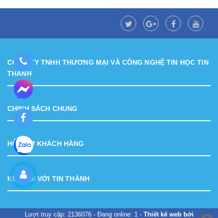
CÔNG TY TNHH THƯƠNG MẠI VÀ CÔNG NGHỆ TIN HỌC TIN
THÀNH
CHINH SÁCH CHUNG
HỖ TRỢ KHÁCH HÀNG
KẾT NỐI VỚI TIN THÀNH
Lượt truy cập: 2136076 - Đang online: 1 -
Thiết kế web bởi