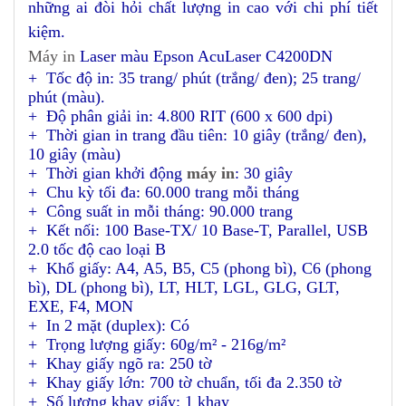
những ai đòi hỏi chất lượng in cao với chi phí tiết
kiệm.
Máy in
Laser màu E
pson
AcuLaser C4200DN
+ Tốc độ in: 35 trang/ phút (trắng/ đen); 25 trang/
phút (màu).
+ Độ phân giải in: 4.800 RIT (600 x 600 dpi)
+ Thời gian in trang đầu tiên: 10 giây (trắng/ đen),
10 giây (màu)
+ Thời gian khởi động
máy in
: 30 giây
+ Chu kỳ tối đa: 60.000 trang mỗi tháng
+ Công suất in mỗi tháng: 90.000 trang
+ Kết nối: 100 Base-TX/ 10 Base-T, Parallel, USB
2.0 tốc độ cao loại B
+ Khổ giấy: A4, A5, B5, C5 (phong bì), C6 (phong
bì), DL (phong bì), LT, HLT, LGL, GLG, GLT,
EXE, F4, MON
+ In 2 mặt (duplex): Có
+ Trọng lượng giấy: 60g/m² - 216g/m²
+ Khay giấy ngõ ra: 250 tờ
+ Khay giấy lớn: 700 tờ chuẩn, tối đa 2.350 tờ
+ Số lượng khay giấy: 1 khay