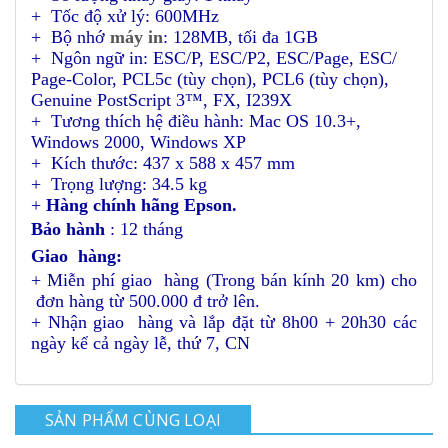
+ Tốc độ xử lý: 600MHz
+ Bộ nhớ
máy in
: 128MB, tối đa 1GB
+ Ngôn ngữ in: ESC/P, ESC/P2, ESC/Page, ESC/
Page-Color, PCL5c (tùy chọn), PCL6 (tùy chọn),
Genuine PostScript 3™, FX, I239X
+ Tương thích hệ điều hành: Mac OS 10.3+,
Windows 2000, Windows XP
+ Kích thước: 437 x 588 x 457 mm
+ Trọng lượng: 34.5 kg
+
Hàng chính hãng Epson.
Bảo hành
: 12 tháng
Giao hàng:
+ Miễn phí giao hàng (Trong bán kính 20 km) cho
đơn hàng từ 500.000 đ trở lên.
+ Nhận giao hàng và lắp đặt từ 8h00 + 20h30 các
ngày kể cả ngày lễ, thứ 7, CN
SẢN PHẨM CÙNG LOẠI