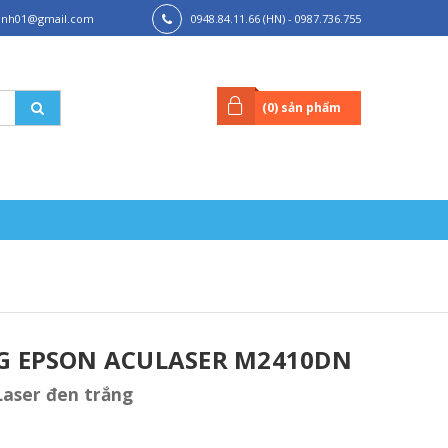
hanh01@gmail.com
0948.84.11.66 (HN) - 0987.736.755
(HCM)
(
0
) sản phẩm
G EPSON ACULASER M2410DN
Laser đen trắng