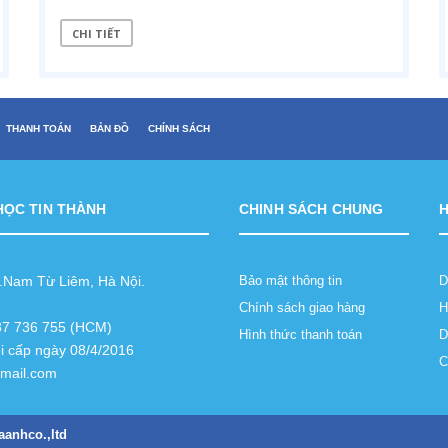
CHI TIẾT
THANH TOÁN
BẢN ĐỒ
CHÍNH SÁCH
HỌC TIN THÀNH
CHINH SÁCH CHUNG
Q.Nam Từ Liêm, Hà Nội.
Bảo mật thông tin
D
Chính sách giao hàng
H
987 736 755 (HCM)
Hình thức thanh toán
D
i cấp ngày 08/4/2016
C
gmail.com
aanhco.,ltd