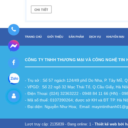
CHI TIẾT
TRANG CHỦ
GIỚI THIỆU
SẢN PHẨM
DỊCH VỤ
KHUYẾN MẠI
CÔNG TY TNHH THƯƠNG MẠI VÀ CÔNG NGHỆ TIN 
- Trụ sở : Số 57 ngách 124/49 phố Do Nha, P. Tây Mỗ, 
- VPGD: Số 22 ngõ 32 Mạc Thái Tổ, Q.Cầu Giấy, Hà Nội
- Điện Thoại: (024) 32363222 - 0948 84 11 66 (HN) - 0
- Mã số thuế: 0107390264; được sở KH và ĐT TP. Hà Nộ
- Đại diện: Nguyễn Như Hoa; Email: mayintinthanh01@
Lượt truy cập: 2135839 - Đang online: 1 -
Thiết kế web bởi h