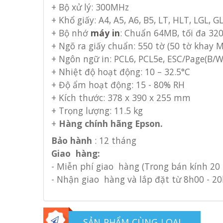
+ Bộ xử lý: 300MHz
+ Khổ giấy:
A4, A5, A6, B5, LT, HLT, LGL, 
+ Bộ nhớ
máy in
: Chuẩn
64MB
, tối đa
32
+
Ngõ ra giấy chuẩn: 550 tờ (50 tờ khay M
+
Ngôn ngữ in: PCL6, PCL5e, ESC/Page(B/W)
+
Nhiệt độ hoạt động: 10 – 32.5°C
+
Độ ẩm hoạt động: 15 - 80% RH
+ Kích thước: 378 x 390 x 255 mm
+ Trọng lượng: 11.5 kg
+
Hàng chính hãng E
pson
.
Bảo hành
: 12 tháng
Giao hàng:
- Miễn phí giao hàng (Trong bán kính 20
- Nhận giao hàng và lắp đặt từ 8h00 - 20
SẢN PHẨM CÙNG LOẠI