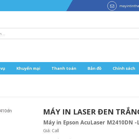
mayintint
 vụ
Khuyến mại
Thanh toán
Bản đồ
Chính sách
MÁY IN LASER ĐEN TRẮN
Máy in Epson AcuLaser M2410DN -
Giá: Call