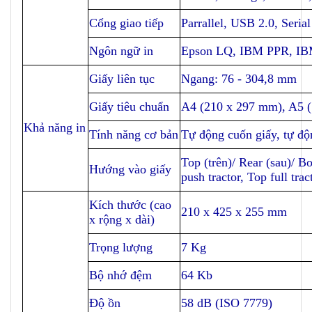
Cổng giao tiếp
Parrallel, USB 2.0, Seria
Ngôn ngữ in
Epson LQ, IBM PPR, 
Giấy liên tục
Ngang: 76 - 304,8 mm
Giấy tiêu chuẩn
A4 (210 x 297 mm), A5 (
Khả năng in
Tính năng cơ bản
Tự động cuốn giấy, tự độ
Top (trên)/ Rear (sau)/ B
Hướng vào giấy
push tractor, Top full trac
Kích thước (cao
210 x 425 x 255 mm
x rộng x dài)
Trọng lượng
7 Kg
Bộ nhớ đệm
64 Kb
Độ ồn
58 dB (ISO 7779)