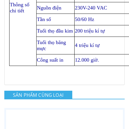
Thông số
Nguồn điện
230V-240 VAC
chi tiết
Tần số
50/60 Hz
Tuổi thọ đầu kim
200 triệu kí tự
Tuổi thọ băng
4 triệu kí tự
mực
Công suất in
12.000 giờ.
SẢN PHẨM CÙNG LOẠI