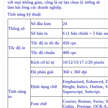
với mọi không gian, cũng là sự lựa chọn lý tưởng sẽ
làm hài lòng các doanh nghiệp.
Tính năng kỹ thuật
Số đầu kim
24
Thông số
Số bản in
6 (1 bản chính + 5 bản sa
Tốc độ in tối đa
450 cps
Tốc độ in
Tốc độ chuẩn
400 cps
Kích cỡ kí tự
10/12/15/17.1/20 pixels
Độ phân giải
360 x 360 dpi
Emphasised, Enhanced, D
Định dạng chữ
Height, Italics, Outline,
Tính năng
Superscript, Subcript.
in
Courier, Roman, Swiss, S
Font chữ
Gothic, Prestige, OCR-A