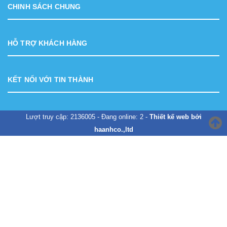
CHINH SÁCH CHUNG
HỖ TRỢ KHÁCH HÀNG
KẾT NỐI VỚI TIN THÀNH
Lượt truy cập: 2136005 - Đang online: 2 -
Thiết kế web bởi
haanhco.,ltd