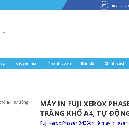
mayintint
 vụ
Khuyến mại
Thanh toán
Bản đồ
Chính sách
MÁY IN FUJI XEROX PHASE
TRẮNG KHỔ A4, TỰ ĐỘN
Fuji Xerox Phaser 3435dn: là máy in lase