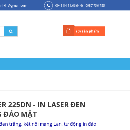
hanh01@gmail.com
0948.84.11.66 (HN) - 0987.736.755
(HCM)
(
0
) sản phẩm
R 225DN - IN LASER ĐEN
G ĐẢO MẶT
r đen trắng, kết nối mạng Lan, tự động in đảo