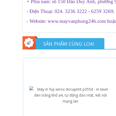
+ Phía nam: số 150 Đào Duy Anh, phường 
- Điện Thoại: 024. 3236 3222 - 6259 3269;
- Website:
www.mayvanphong24h.com
hoặ
SẢN PHẨM CÙNG LOẠI