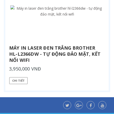
MÁY IN LASER ĐEN TRẮNG BROTHER
HL-L2366DW - TỰ ĐỘNG ĐẢO MẶT, KẾT
NỐI WIFI
3,950,000 VNĐ
CHI TIẾT