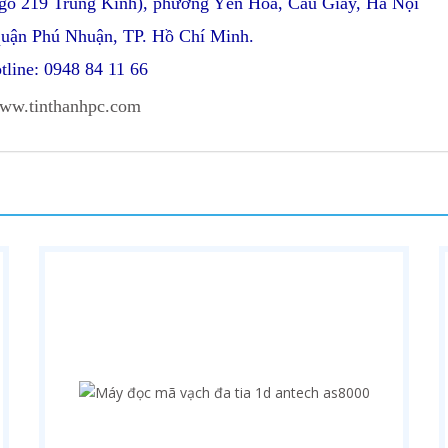
ngõ 219 Trung Kính), phường Yên Hòa, Cầu Giấy, Hà Nội
quận Phú Nhuận, TP. Hồ Chí Minh.
tline: 0948 84 11 66
ww.tinthanhpc.com