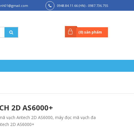
hanh01@gmail.com
0948.84.11.66 (HN) - 0987.736.755
(HCM)
(
0
) sản phẩm
CH 2D AS6000+
mã vạch Antech 2D AS6000, máy đọc mã vạch đa
ntech 2D AS6000+