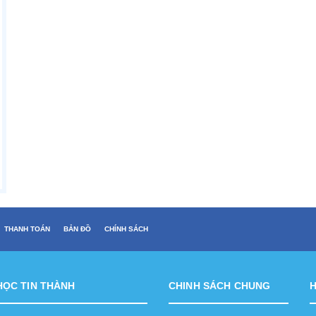
THANH TOÁN
BẢN ĐỒ
CHÍNH SÁCH
HỌC TIN THÀNH
CHINH SÁCH CHUNG