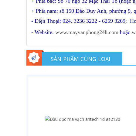
+ Phía bắc: Số 70 ngõ 32 Mạc Thái Tổ (hoặc 
+ Phía nam: số 150 Đào Duy Anh, phường 9, 
- Điện Thoại: 024. 3236 3222 - 6259 3269; Ho
- Website:
www.mayvanphong24h.com
hoặc
w
SẢN PHẨM CÙNG LOẠI