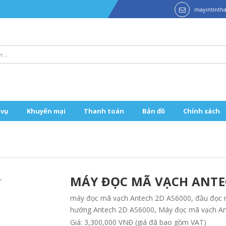
mayintint
 vụ
Khuyến mại
Thanh toán
Bản đồ
Chính sách
MÁY ĐỌC MÃ VẠCH ANTE
máy đọc mã vạch Antech 2D AS6000, đầu đọc 
hướng Antech 2D AS6000, Máy đọc mã vạch A
Giá: 3,300,000 VNĐ (giá đã bao gồm VAT)