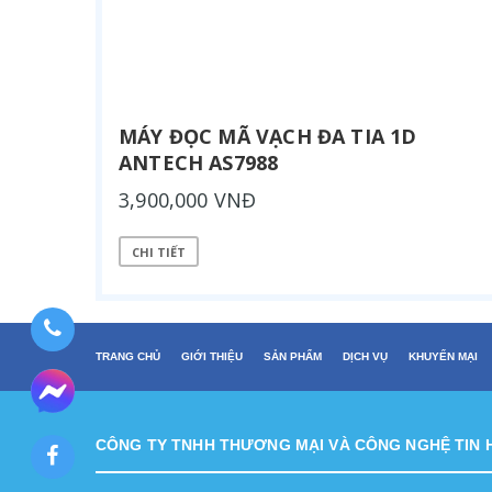
MÁY ĐỌC MÃ VẠCH ĐA TIA 1D
ANTECH AS7988
3,900,000 VNĐ
CHI TIẾT
TRANG CHỦ
GIỚI THIỆU
SẢN PHẨM
DỊCH VỤ
KHUYẾN MẠI
CÔNG TY TNHH THƯƠNG MẠI VÀ CÔNG NGHỆ TIN 