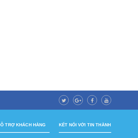
HỖ TRỢ KHÁCH HÀNG
KẾT NỐI VỚI TIN THÀNH