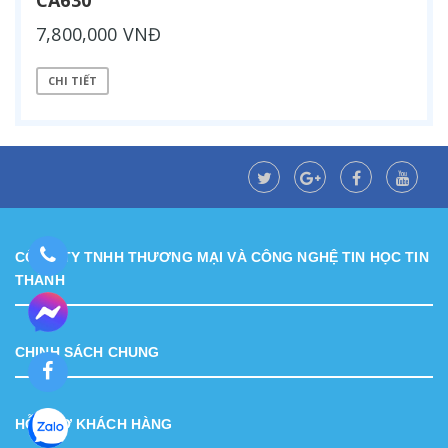
7,800,000 VNĐ
CHI TIẾT
CÔNG TY TNHH THƯƠNG MẠI VÀ CÔNG NGHỆ TIN HỌC TIN
THÀNH
CHINH SÁCH CHUNG
HỖ TRỢ KHÁCH HÀNG