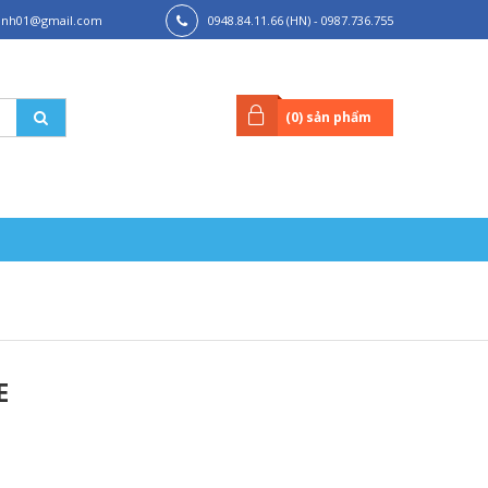
hanh01@gmail.com
0948.84.11.66 (HN) - 0987.736.755
(HCM)
(
0
) sản phẩm
E