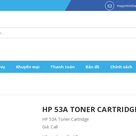
mayintint
 vụ
Khuyến mại
Thanh toán
Bản đồ
Chính sách
HP 53A TONER CARTRIDG
HP 53A Toner Cartridge
Giá: Call