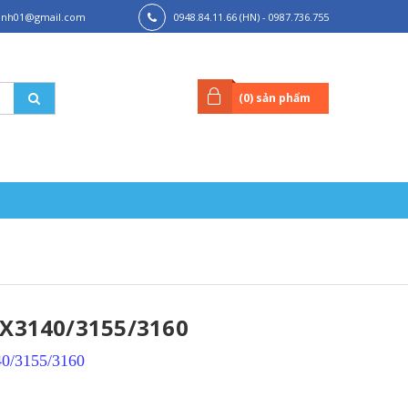
hanh01@gmail.com
0948.84.11.66 (HN) - 0987.736.755
(HCM)
(
0
) sản phẩm
X3140/3155/3160
140/3155/3160