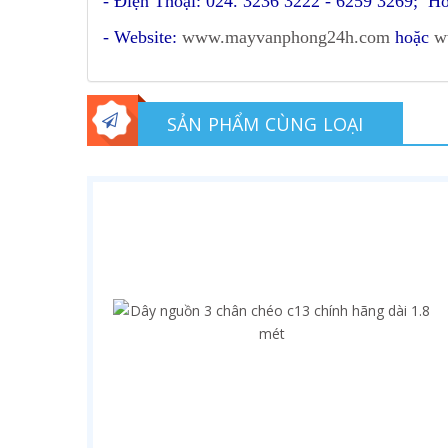
- Điện Thoại: 024. 3236 3222 - 6259 3269; Ho
- Website:
www.mayvanphong24h.com
hoặc
w
SẢN PHẨM CÙNG LOẠI