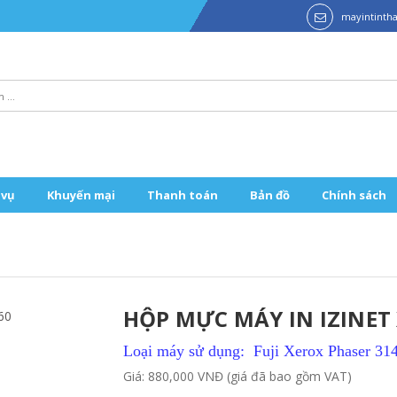
mayintint
 vụ
Khuyến mại
Thanh toán
Bản đồ
Chính sách
HỘP MỰC MÁY IN IZINET 
Loại máy sử dụng: Fuji Xerox Phaser 3
Giá: 880,000 VNĐ (giá đã bao gồm VAT)