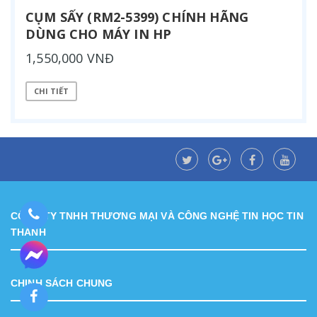
CỤM SẤY (RM2-5399) CHÍNH HÃNG
DÙNG CHO MÁY IN HP
1,550,000 VNĐ
CHI TIẾT
CÔNG TY TNHH THƯƠNG MẠI VÀ CÔNG NGHỆ TIN HỌC TIN
THÀNH
CHINH SÁCH CHUNG