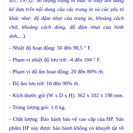
IEC 19752.
Số lượng trang in th
ực tế thay đổi đáng
kể dựa trên nội dung của các trang in và các yếu tố
khác
như: độ đậm nhạt của trang in, khoảng cách
chữ, khoảng cách dòng, độ đậm nhạt của hình
ảnh,..
.
)
-
Nhiệt độ hoạt động
:
50 đến 90,5 ° F
.
-
Phạm vi nhiệt độ lưu trữ
:
-4 đến 104 ° F
.
-
Phạm vi độ ẩm hoạt động
:
20 đến 80% rh
.
-
Độ ẩm lưu trữ
:
10 đến 90% rh
.
-
Kích thước gói (W x D x H
): 362 x 102 x 198 mm.
-
Trọng lượng gói
: 1.0 kg.
- Chất lượng:
Bảo hành bảo vệ cao cấp của HP. Sản
phẩm HP này được bảo hành không có khuyết tật về