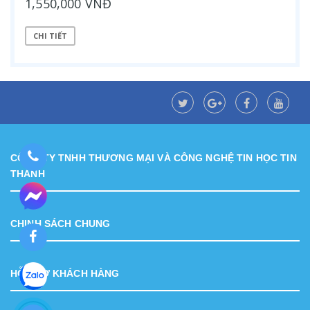
1,550,000 VNĐ
CHI TIẾT
CÔNG TY TNHH THƯƠNG MẠI VÀ CÔNG NGHỆ TIN HỌC TIN
THÀNH
CHINH SÁCH CHUNG
HỖ TRỢ KHÁCH HÀNG