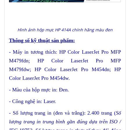
Hình ảnh hộp mực HP 414A chính hãng màu đen
Thông số kỹ thuật sản phẩm
:
-
Máy in tương thích
:
HP Color LaserJet Pro MFP
M479fdn;
HP Color LaserJet Pro MFP
M479fdw; HP Color LaserJet Pro M454dn; HP
Color LaserJet Pro M454dw
.
-
Màu của hộp mực in
:
Đen
.
-
Công nghệ in
:
Laser
.
- Số lượng
trang
in
(đen và trắng)
: 2
.
4
00 trang
(
Số
lượng trang in
trung bình gần đúng dựa trên ISO /