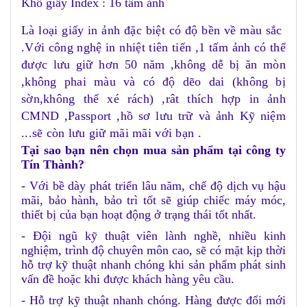
Khổ giấy Index : 16 tấm ảnh
Là loại giấy in ảnh đặc biệt có độ bền về màu sắc
.Với công nghệ in nhiệt tiên tiến ,1 tấm ảnh có thể
được lưu giữ hơn 50 năm ,không dễ bị ăn mòn
,không phai màu và có độ dẽo dai (không bị
sờn,không thể xé rách) ,rât thích hợp in ảnh
CMND ,Passport ,hồ sơ lưu trữ và ảnh Kỹ niệm
...sẽ còn lưu giữ mãi mãi với bạn .
Tại sao bạn nên chọn mua sản phẩm tại công ty
Tín Thành?
- Với bề dày phát triển lâu năm, chế độ dịch vụ hậu
mãi, bảo hành, bảo trì tốt sẽ giúp chiếc máy móc,
thiết bị của bạn hoạt động ở trạng thái tốt nhất.
- Đội ngũ kỹ thuật viên lành nghề, nhiều kinh
nghiệm, trình độ chuyên môn cao, sẽ có mặt kịp thời
hỗ trợ kỹ thuật nhanh chóng khi sản phẩm phát sinh
vấn đề hoặc khi được khách hàng yêu cầu.
- Hỗ trợ kỹ thuật nhanh chóng. Hàng được đổi mới