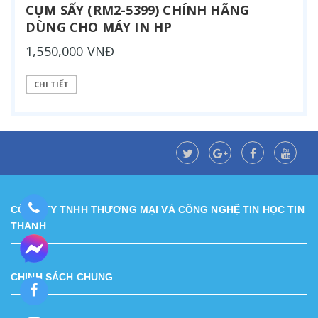
CỤM SẤY (RM2-5399) CHÍNH HÃNG
DÙNG CHO MÁY IN HP
1,550,000 VNĐ
CHI TIẾT
CÔNG TY TNHH THƯƠNG MẠI VÀ CÔNG NGHỆ TIN HỌC TIN
THÀNH
CHINH SÁCH CHUNG