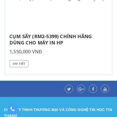
CỤM SẤY (RM2-5399) CHÍNH HÃNG
DÙNG CHO MÁY IN HP
1,550,000 VNĐ
CHI TIẾT
CÔNG TY TNHH THƯƠNG MẠI VÀ CÔNG NGHỆ TIN HỌC TIN
THÀNH